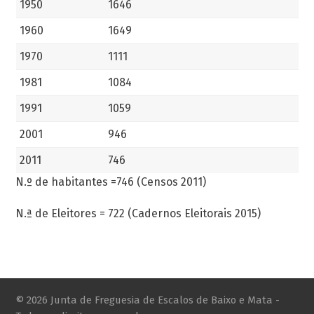
1950
1646
1960
1649
1970
1111
1981
1084
1991
1059
2001
946
2011
746
N.º de habitantes =746 (Censos 2011)
N.ª de Eleitores = 722 (Cadernos Eleitorais 2015)
© 2026 Junta de Freguesia de Escalos de Baixo e Mata -