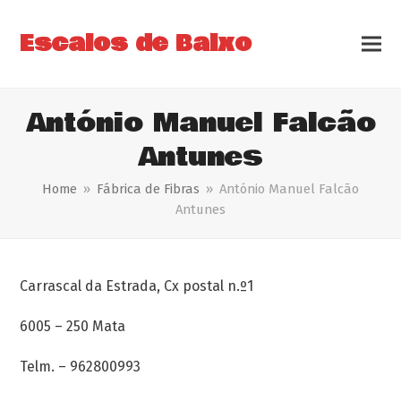
Escalos de Baixo
António Manuel Falcão
Antunes
Home
»
Fábrica de Fibras
»
António Manuel Falcão
Antunes
Carrascal da Estrada, Cx postal n.º1
6005 – 250 Mata
Telm. – 962800993