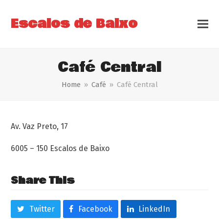
Escalos de Baixo
Café Central
Home
»
Café
»
Café Central
Av. Vaz Preto, 17
6005 – 150 Escalos de Baixo
Share This
Twitter
Facebook
LinkedIn